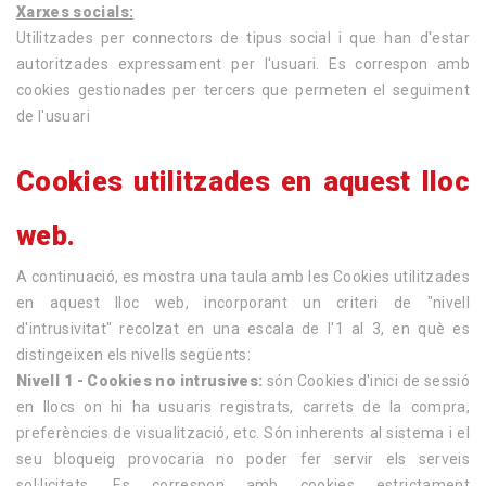
Xarxes socials:
Utilitzades per connectors de tipus social i que han d'estar
autoritzades expressament per l'usuari. Es correspon amb
cookies gestionades per tercers que permeten el seguiment
de l'usuari
Cookies utilitzades en aquest lloc
web.
A continuació, es mostra una taula amb les Cookies utilitzades
en aquest lloc web, incorporant un criteri de "nivell
d'intrusivitat" recolzat en una escala de l'1 al 3, en què es
distingeixen els nivells següents:
Nivell 1 - Cookies no intrusives:
són Cookies d'inici de sessió
en llocs on hi ha usuaris registrats, carrets de la compra,
preferències de visualització, etc. Són inherents al sistema i el
seu bloqueig provocaria no poder fer servir els serveis
sol·licitats. Es correspon amb cookies estrictament