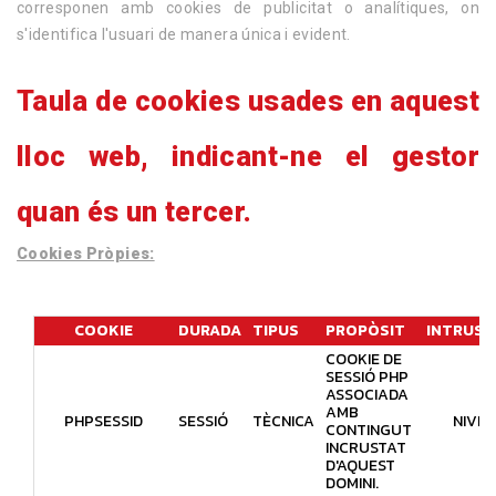
corresponen amb cookies de publicitat o analítiques, on
s'identifica l'usuari de manera única i evident.
Taula de cookies usades en aquest
lloc web, indicant-ne el gestor
quan és un tercer.
Cookies Pròpies:
COOKIE
DURADA
TIPUS
PROPÒSIT
INTRUSI
COOKIE DE
SESSIÓ PHP
ASSOCIADA
AMB
PHPSESSID
SESSIÓ
TÈCNICA
NIVELL
CONTINGUT
INCRUSTAT
D'AQUEST
DOMINI.