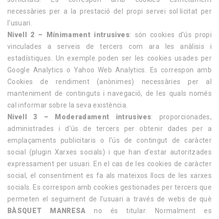
necessàries per a la prestació del propi servei sol·licitat per
l'usuari.
Nivell 2 – Mínimament intrusives
: són cookies d'ús propi
vinculades a serveis de tercers com ara les anàlisis i
estadístiques. Un exemple poden ser les cookies usades per
Google Analytics o Yahoo Web Analytics. Es correspon amb
Cookies de rendiment (anònimes) necessàries per al
manteniment de continguts i navegació, de les quals només
cal informar sobre la seva existència.
Nivell 3 – Moderadament intrusives
: proporcionades,
administrades i d'ús de tercers per obtenir dades per a
emplaçaments publicitaris o l'ús de contingut de caràcter
social (plugin Xarxes socials) i que han d'estar autoritzades
expressament per usuari. En el cas de les cookies de caràcter
social, el consentiment es fa als mateixos llocs de les xarxes
socials. Es correspon amb cookies gestionades per tercers que
permeten el seguiment de l'usuari a través de webs de què
BÀSQUET MANRESA
no és titular. Normalment es