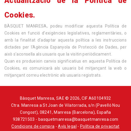
Actualització de la Política de
Cookies.
BÀSQUET MANRESA, podeu modificar aquesta Política de
Cookies en funció d'exigències legislatives, reglamentàries, o
amb la finalitat d'adaptar aquesta política a les instruccions
dictades per l'Agència Espanyola de Protecció de Dades, per
això s'aconsella als usuaris que la visitin periòdicament.
Quan es produeixin canvis significatius en aquesta Política de
Cookies, es comunicarà als usuaris bé mitjançant la web o
mitjançant correu electrònic als usuaris registrats.
Bàsquet Manresa, SAE © 2026, CIF A60104932
Ctra. Manresa a St Joan de Vilatorrada, s/n (Pavelló Nou
Congost), 08241, Manresa (Barcelona), España
938721503 - basquetmanresa@basquetmanresa.com
Condicions de compra
-
Avís legal
-
Política de privacitat