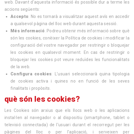
web. Davant d'aquesta informació és possible dur a terme les
accions següents:
Accepto
: No es tornarà a visualitzar aquest avís en accedir
a qualsevol pàgina del lloc web durant aquesta sessió.
Més informació
: Podreu obtenir més informació sobre què
són les cookies, conèixer la Política de cookies i modificar la
configuració del vostre navegador per restringir o bloquejar
les cookies en qualsevol moment. En cas de restringir o
bloquejar les cookies pot veure reduïdes les funcionalitats
de la web.
Configura cookies
: L'usuari seleccionarà quina tipologia
de cookies activa i quines no en funció de les seves
finalitats i propòsits.
què són les cookies?
Les Cookies són arxius que els llocs web o les aplicacions
instal·len al navegador o al dispositiu (smartphone, tablet o
televisió connectada) de l'usuari durant el recorregut per les
pàgines del lloc o per l'aplicació, i serveixen per