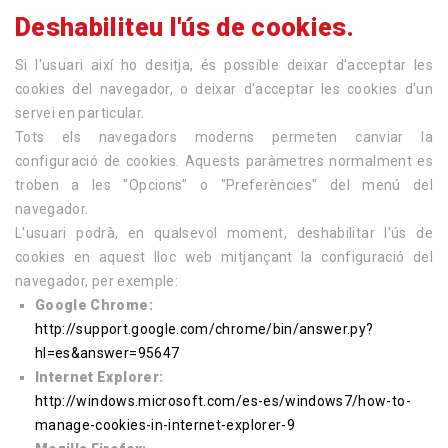
Deshabiliteu l'ús de cookies.
Si l'usuari així ho desitja, és possible deixar d'acceptar les
cookies del navegador, o deixar d'acceptar les cookies d'un
servei en particular.
Tots els navegadors moderns permeten canviar la
configuració de cookies. Aquests paràmetres normalment es
troben a les "Opcions" o "Preferències" del menú del
navegador.
L'usuari podrà, en qualsevol moment, deshabilitar l'ús de
cookies en aquest lloc web mitjançant la configuració del
navegador, per exemple:
Google Chrome:
http://support.google.com/chrome/bin/answer.py?
hl=es&answer=95647
Internet Explorer:
http://windows.microsoft.com/es-es/windows7/how-to-
manage-cookies-in-internet-explorer-9