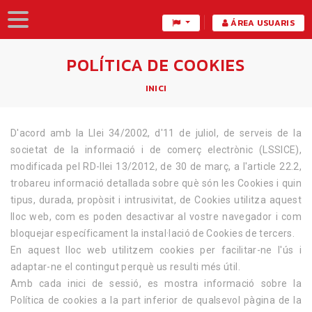
ÁREA USUARIS
POLÍTICA DE COOKIES
INICI
D'acord amb la Llei 34/2002, d'11 de juliol, de serveis de la
societat de la informació i de comerç electrònic (LSSICE),
modificada pel RD-llei 13/2012, de 30 de març, a l'article 22.2,
trobareu informació detallada sobre què són les Cookies i quin
tipus, durada, propòsit i intrusivitat, de Cookies utilitza aquest
lloc web, com es poden desactivar al vostre navegador i com
bloquejar específicament la instal·lació de Cookies de tercers.
En aquest lloc web utilitzem cookies per facilitar-ne l'ús i
adaptar-ne el contingut perquè us resulti més útil.
Amb cada inici de sessió, es mostra informació sobre la
Política de cookies a la part inferior de qualsevol pàgina de la