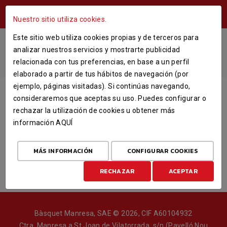
ÁREA USUARIOS
Nuestro sitio utiliza cookies.
Este sitio web utiliza cookies propias y de terceros para
BABY
analizar nuestros servicios y mostrarte publicidad
relacionada con tus preferencias, en base a un perfil
INICIO
elaborado a partir de tus hábitos de navegación (por
ejemplo, páginas visitadas). Si continúas navegando,
PRECIO
consideraremos que aceptas su uso. Puedes configurar o
BABY 202627
20,00
rechazar la utilización de cookies u obtener más
información
AQUÍ
Acepto las
condiciones de compra
MÁS INFORMACIÓN
CONFIGURAR COOKIES
RECHAZAR
ACEPTAR
Bàsquet Manresa, SAE © 2026, CIF A60104932
Ctra. Manresa a St Joan de Vilatorrada, s/n (Pavelló Nou