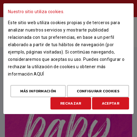
ÁREA USUARIOS
Nuestro sitio utiliza cookies.
Este sitio web utiliza cookies propias y de terceros para
PRÓXIMOS PARTIDOS
analizar nuestros servicios y mostrarte publicidad
relacionada con tus preferencias, en base a un perfil
INICIO
PRÓXIMOS PARTIDOS
elaborado a partir de tus hábitos de navegación (por
ejemplo, páginas visitadas). Si continúas navegando,
DESTACADO
consideraremos que aceptas su uso. Puedes configurar o
rechazar la utilización de cookies u obtener más
información
AQUÍ
MÁS INFORMACIÓN
CONFIGURAR COOKIES
RECHAZAR
ACEPTAR