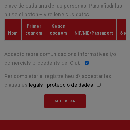
clave de cada una de las personas. Para añadirlas
pulse el botón + y rellene sus datos.
Primer
Segon
Nom
cognom
cognom
NIF/NIE/Passaport
Sex
Accepto rebre comunicacions informatives i/o
comercials procedents del Club
Per completar el registre heu d\'acceptar les
clàusules
legals
i
protecció de dades