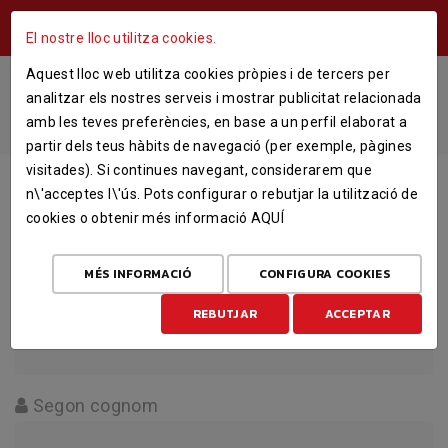
ÁREA USUARIS
El nostre lloc utilitza cookies.
Aquest lloc web utilitza cookies pròpies i de tercers per
REGISTRE
analitzar els nostres serveis i mostrar publicitat relacionada
amb les teves preferències, en base a un perfil elaborat a
INICI
IDENTIFICAR
REGISTRE
partir dels teus hàbits de navegació (per exemple, pàgines
visitades). Si continues navegant, considerarem que
Nom
n\'acceptes l\'ús. Pots configurar o rebutjar la utilització de
cookies o obtenir més informació
AQUÍ
MÉS INFORMACIÓ
CONFIGURA COOKIES
Primer cognom
REBUTJAR
ACCEPTAR
Segon cognom